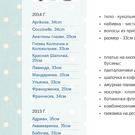
2014 Г.
тело - куколь
Aprikose, 34cm
набивка - чис
Coccinelle, 34cm
волосы из пря
Анютины глазки, 20см
размер - 33см (
Гномы Колпачок и
Колокольчик, 33см
Красная Шапочка,
платье на кноп
20см
бусины;
Лаванда, 33см
панталончики 
Мандаринка, 20см
шапочка и коф
Ульянка, 33см
ажурная панамо
Француженка, 20см
носочки - хлоп
Франческа, 34см
ботиночки фли
комбинезончик
2013 Г.
пижамка на рез
Адриан, 35см
Аквамаринка, 35см
Бабочка, 33см