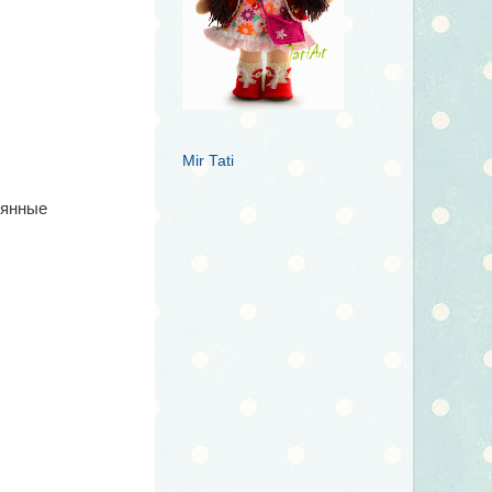
Mir Tati
вянные