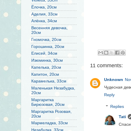
Violetta, 33cm
Ёлочка, 20см
Аделия, 33см
Алёнка, 34см
Весенняя девочка,
20см
Гномочка, 20см
Горошинка, 20см
Елисей, 34см
Изюминка, 30см
11 comments:
Капелька, 20см
Капитон, 20см
Unknown
Nov
Карамелька, 33см
Чудесная дево
Маленькая Незабудка,
20см
Reply
Маргаритка
Бирюзовая, 20см
Replies
Маргаритка Розовая,
20см
Tati
Мармеладка, 33см
Спасиб
Незабудка, 33см