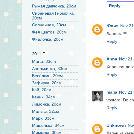
Reply
Рыжая девчонка, 20см
Сиреневая Гномочка,
20см
Солнечная, 20см
Юлия
Nov 21
Фея цветов, 20см
Лапочка!!!!
Фиалочка, 20см
Reply
2011 Г.
Anna
Nov 21,
Marta, 33cm
Хорошая девоч
Апельсинка, 33см
Reply
Весёлкин, 20см
Зефирка, 20см
Кай, 20см
maija
Nov 21,
Кеник, 34см
vostorg! Do ch
Лимонка, 20см
Reply
Малыш, 32см
Марк, 33см
Unknown
Nov
Машенька, 34см
Мимозка, 30см
Лапушка какая