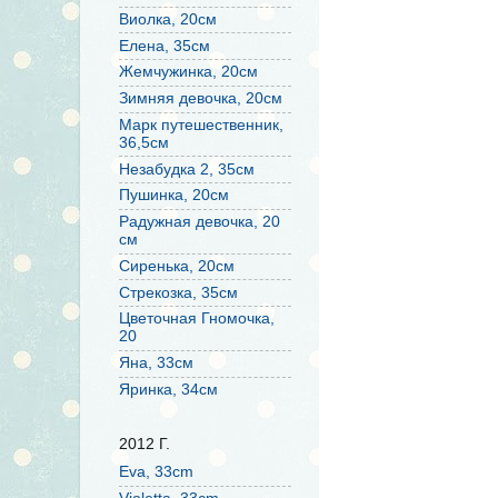
Виолка, 20см
Елена, 35см
Жемчужинка, 20см
Зимняя девочка, 20см
Марк путешественник,
36,5см
Незабудка 2, 35см
Пушинка, 20см
Радужная девочка, 20
см
Сиренька, 20см
Стрекозка, 35см
Цветочная Гномочка,
20
Яна, 33см
Яринка, 34см
2012 Г.
Eva, 33cm