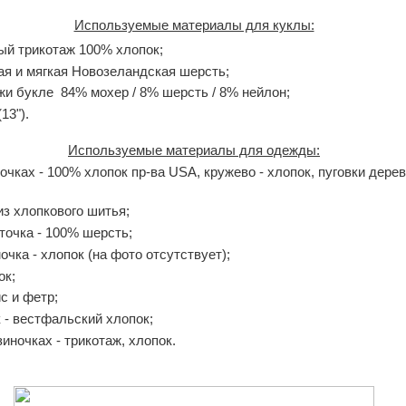
Используемые материалы для куклы:
ный трикотаж 100% хлопок;
тая и мягкая Новозеландская шерсть;
жи букле 84% мохер / 8% шерсть / 8% нейлон;
13").
Используемые материалы для одежды:
очках - 100% хлопок пр-ва USA, кружево - хлопок, пуговки дере
из хлопкового шитья;
точка - 100% шерсть;
чка - хлопок (на фото отсутствует);
ок;
с и фетр;
 - вестфальский хлопок;
иночках - трикотаж, хлопок.