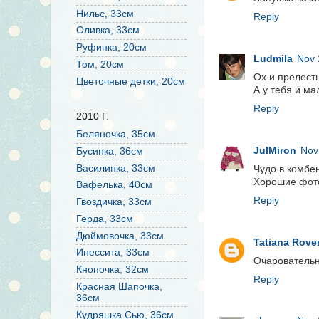
Нильс, 33см
Reply
Оливка, 33см
Руфинка, 20см
Ludmila
Nov 
Том, 20см
Ох и прелест
Цветочные детки, 20см
А у тебя и ма
Reply
2010 Г.
Беляночка, 35см
JulMiron
Nov
Бусинка, 36см
Василинка, 33см
Чудо в комбе
Хорошие фот
Вафелька, 40см
Reply
Гвоздичка, 33см
Герда, 33см
Дюймовочка, 33см
Tatiana Rove
Инессита, 33см
Очаровательн
Кнопочка, 32см
Reply
Красная Шапочка,
36см
Кудряшка Сью, 36см