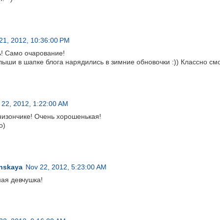
21, 2012, 10:36:00 PM
ь! Само очарование!
лыши в шапке блога нарядились в зимние обновочки :)) Классно см
 22, 2012, 1:22:00 AM
низончике! Очень хорошенькая!
о)
nskaya
Nov 22, 2012, 5:23:00 AM
ая девчушка!